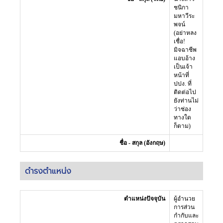
ชนิกา
มหาวีระ
พจน์
(อย่าหลง
เชื่อ!
มิจฉาชีพ
แอบอ้าง
เป็นเจ้า
หน้าที่
ปปง. ที่
ติดต่อไป
ยังท่านไม่
ว่าช่อง
ทางใด
ก็ตาม)
ชื่อ - สกุล (อังกฤษ)
ดำรงตำแหน่ง
ตำแหน่งปัจจุบัน
ผู้อำนวย
การส่วน
กำกับและ